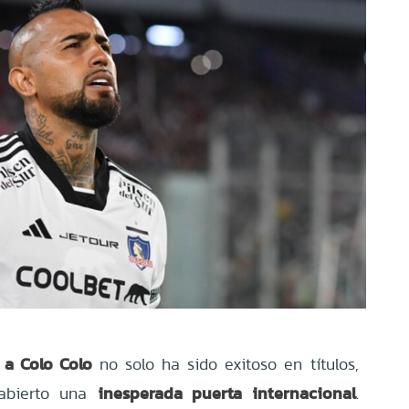
 a Colo Colo
no solo ha sido exitoso en títulos,
inesperada puerta internacional
 abierto una
.