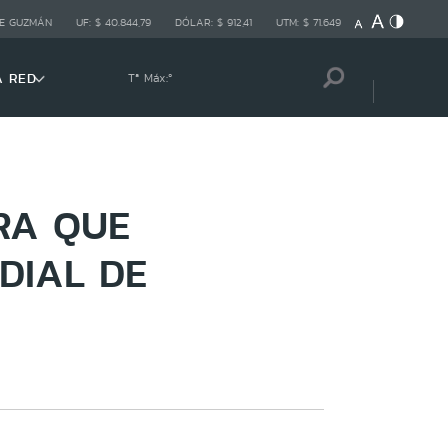
E GUZMÁN
UF:
$ 40.844,79
DÓLAR:
$ 912,41
UTM:
$ 71.649
A RED
Tª Máx:
º
RA QUE
DIAL DE