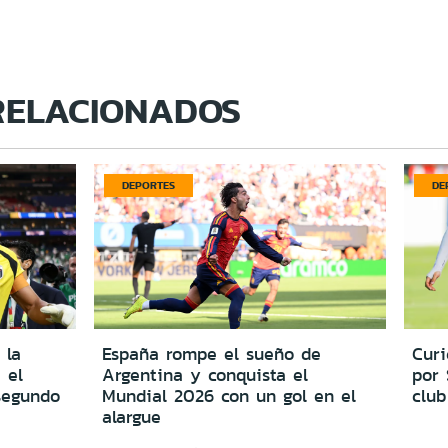
RELACIONADOS
DEPORTES
DE
 la
España rompe el sueño de
Cur
 el
Argentina y conquista el
por
segundo
Mundial 2026 con un gol en el
club
alargue