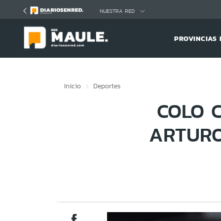
Click acá para ir directamente al contenido
NUESTRA RED
PROVINCIAS 
Inicio
Deportes
COLO 
ARTURO