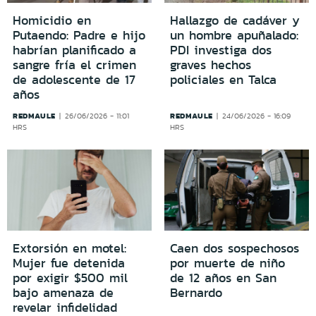
Homicidio en
Hallazgo de cadáver y
Putaendo: Padre e hijo
un hombre apuñalado:
habrían planificado a
PDI investiga dos
sangre fría el crimen
graves hechos
de adolescente de 17
policiales en Talca
años
REDMAULE
REDMAULE
26/06/2026 - 11:01
24/06/2026 - 16:09
HRS
HRS
Extorsión en motel:
Caen dos sospechosos
Mujer fue detenida
por muerte de niño
por exigir $500 mil
de 12 años en San
bajo amenaza de
Bernardo
revelar infidelidad