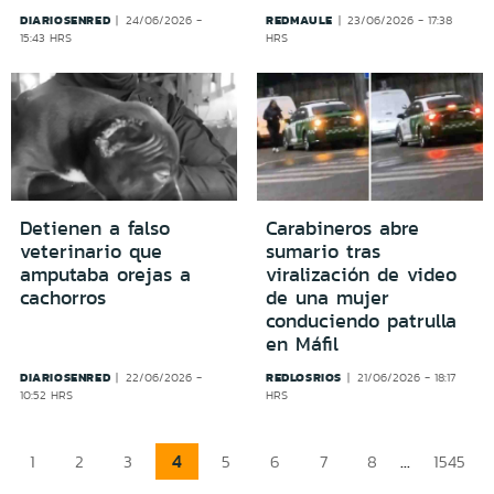
DIARIOSENRED
REDMAULE
24/06/2026 -
23/06/2026 - 17:38
15:43 HRS
HRS
Detienen a falso
Carabineros abre
veterinario que
sumario tras
amputaba orejas a
viralización de video
cachorros
de una mujer
conduciendo patrulla
en Máfil
DIARIOSENRED
REDLOSRIOS
22/06/2026 -
21/06/2026 - 18:17
10:52 HRS
HRS
4
...
1
2
3
5
6
7
8
1545