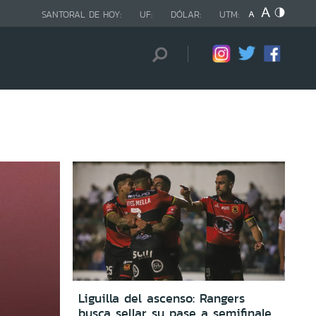
SANTORAL DE HOY:
UF:
DÓLAR:
UTM:
Liguilla del ascenso: Rangers
busca sellar su pase a semifinales