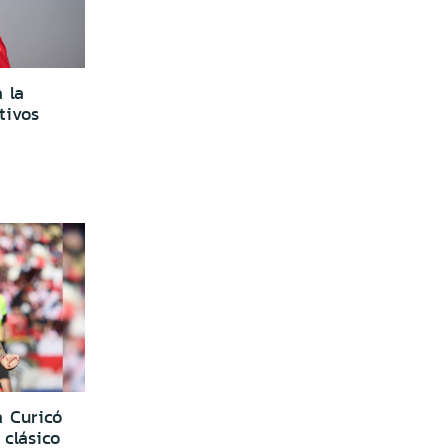
 la
tivos
a Curicó
clásico