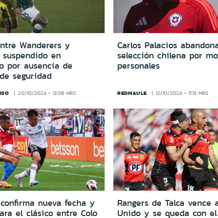
entre Wanderers y
Carlos Palacios abandona
 suspendido en
selección chilena por mo
so por ausencia de
personales
 de seguridad
ISO
REDMAULE
20/10/2024 - 13:06 HRS
12/10/2024 - 11:13 HRS
confirma nueva fecha y
Rangers de Talca vence 
ara el clásico entre Colo
Unido y se queda con el 