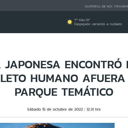
SANTORAL DE HOY:
(TRANSFI
Tª Máx:
19
º
Despejado variando a nublado
A JAPONESA ENCONTRÓ 
LETO HUMANO AFUERA
PARQUE TEMÁTICO
Sábado 15 de octubre de 2022
12:31 hrs