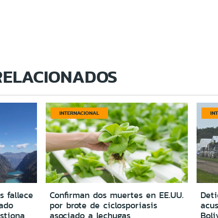
RELACIONADOS
INTERNACIONAL
IN
s fallece
Confirman dos muertes en EE.UU.
Deti
vado
por brote de ciclosporiasis
acus
estiona
asociado a lechugas
Boli