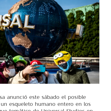
esa anunció este sábado el posible
 un esqueleto humano entero en los
que temático de Universal Studios en