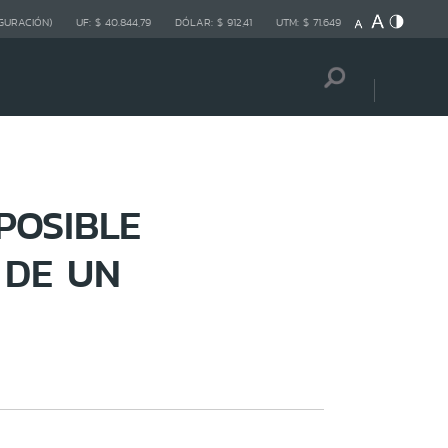
GURACIÓN)
UF:
$ 40.844,79
DÓLAR:
$ 912,41
UTM:
$ 71.649
POSIBLE
 DE UN