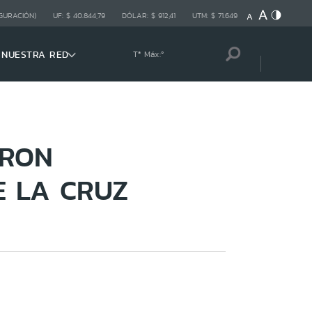
GURACIÓN)
UF:
$ 40.844,79
DÓLAR:
$ 912,41
UTM:
$ 71.649
NUESTRA RED
Tª Máx:
º
ERON
 LA CRUZ