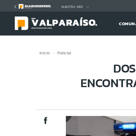
Click acá para ir directamente al contenido
NUESTRA RED
COMUNA
Inicio
Policial
DOS
ENCONTR