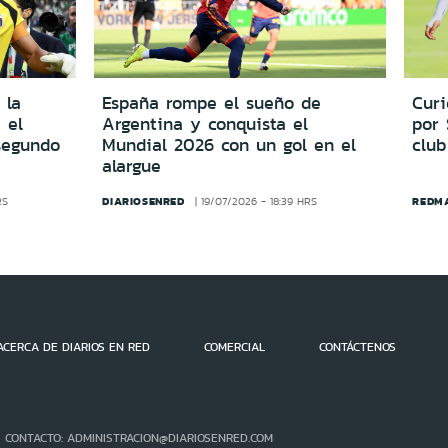
 la
España rompe el sueño de
Cur
 el
Argentina y conquista el
por
segundo
Mundial 2026 con un gol en el
club
alargue
DIARIOSENRED
REDM
RS
19/07/2026 - 18:39 HRS
ACERCA DE DIARIOS EN RED
COMERCIAL
CONTÁCTENOS
- CONTACTO: ADMINISTRACION@DIARIOSENRED.COM