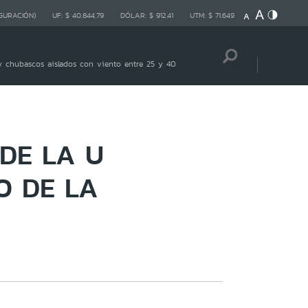
GURACIÓN)
UF:
$ 40.844,79
DÓLAR:
$ 912,41
UTM:
$ 71.649
 chubascos aislados con viento entre 25 y 40
DE LA U
O DE LA