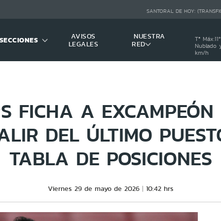
SANTORAL DE HOY:
(TRANSFI
AVISOS
NUESTRA
SECCIONES
Tª Máx:
11
º
LEGALES
RED
Nublado y
km/h
S FICHA A EXCAMPEÓN 
ALIR DEL ÚLTIMO PUEST
TABLA DE POSICIONES
Viernes 29 de mayo de 2026
10:42 hrs