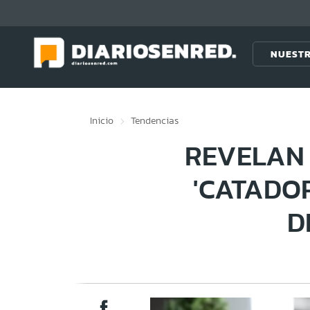
Click acá para ir directamente al contenido
NUESTR
Inicio
Tendencias
REVELAN 
'CATADO
D