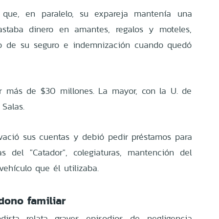
 que, en paralelo, su expareja mantenía una
astaba dinero en amantes, regalos y moteles,
ero de su seguro e indemnización cuando quedó
r más de $30 millones. La mayor, con la U. de
 Salas.
vació sus cuentas y debió pedir préstamos para
cas del "Catador", colegiaturas, mantención del
vehículo que él utilizaba.
dono familiar
ista relata graves episodios de negligencia