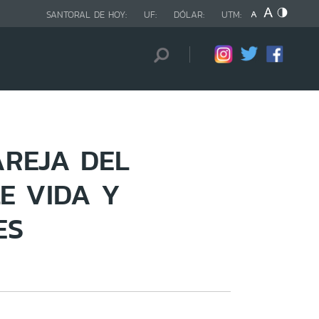
SANTORAL DE HOY:
UF:
DÓLAR:
UTM:
AREJA DEL
E VIDA Y
ES