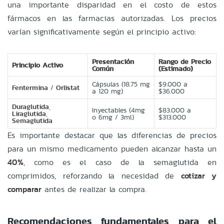
una importante disparidad en el costo de estos
fármacos en las farmacias autorizadas. Los precios
varían significativamente según el principio activo:
Presentación
Rango de Precio
Principio Activo
Común
(Estimado)
Cápsulas (18.75 mg
$9.000 a
Fentermina
/
Orlistat
a 120 mg)
$36.000
Duraglutida
,
Inyectables (4mg
$83.000 a
Liraglutida
,
o 6mg / 3ml)
$313.000
Semaglutida
Es importante destacar que las diferencias de precios
para un mismo medicamento pueden alcanzar hasta un
40%
, como es el caso de la semaglutida en
comprimidos, reforzando la necesidad de
cotizar y
comparar
antes de realizar la compra.
Recomendaciones fundamentales para el