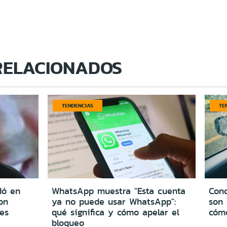
RELACIONADOS
TENDENCIAS
TE
dó en
WhatsApp muestra "Esta cuenta
Cond
on
ya no puede usar WhatsApp":
son 
es
qué significa y cómo apelar el
cómo
bloqueo