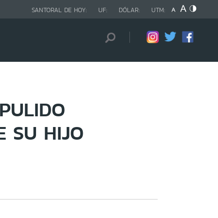
SANTORAL DE HOY:
UF:
DÓLAR:
UTM:
 PULIDO
 SU HIJO