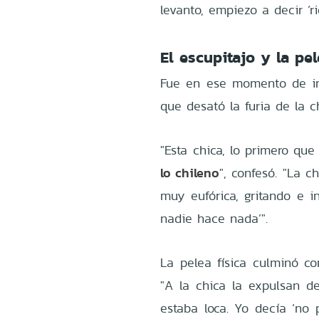
levanto, empiezo a decir ‘r
El escupitajo y la pe
Fue en ese momento de int
que desató la furia de la c
"Esta chica, lo primero qu
lo chileno
", confesó. "La 
muy eufórica, gritando e i
nadie hace nada’".
La pelea física culminó co
"A la chica la expulsan d
estaba loca. Yo decía ‘no 