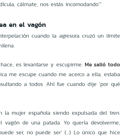
idícula, cálmate, nos estás incomodando’".
lea en el vagón
erpelación cuando la agresora cruzó un límite
hilena.
Me salió todo
e hace, es levantarse y escupirme.
chica me escupe cuando me acerco a ella, estaba
nsultando a todos. Ahí fue cuando dije ‘por qué
n la mujer española siendo expulsada del tren.
el vagón de una patada. Yo quería devolverme,
puede ser, no puede ser’ (...) Lo único que hice