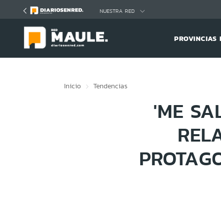
Click acá para ir directamente al contenido
NUESTRA RED
PROVINCIAS 
Inicio
Tendencias
'ME SA
REL
PROTAGO