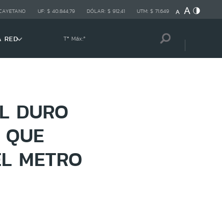
 CAYETANO
UF:
$ 40.844,79
DÓLAR:
$ 912,41
UTM:
$ 71.649
A RED
Tª Máx:
º
EL DURO
 QUE
EL METRO