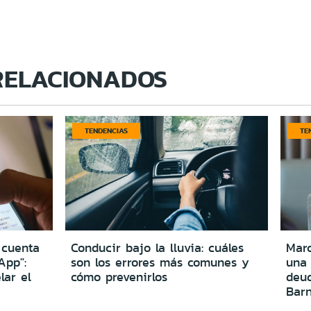
RELACIONADOS
TENDENCIAS
TE
 cuenta
Conducir bajo la lluvia: cuáles
Marc
App":
son los errores más comunes y
una
lar el
cómo prevenirlos
deu
Bar